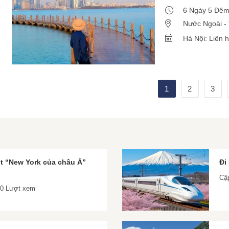
6 Ngày 5 Đê
Nước Ngoài
-
Hà Nội: Liên 
1
2
3
t “New York của châu Á”
Đi
Cập
20 Lượt xem