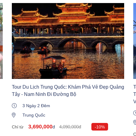
Tour Du Lịch Trung Quốc: Khám Phá Vẻ Đẹp Quảng
T
Tây - Nam Ninh Đi Đường Bộ
T
V
3 Ngày 2 Đêm
Trung Quốc
3,690,000
4,090,000đ
Chỉ từ
đ
-10%
C