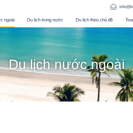
info@b
ớc ngoài
Du lịch trong nước
Du lịch theo chủ đề
Tou
Du lịch nước ngoài