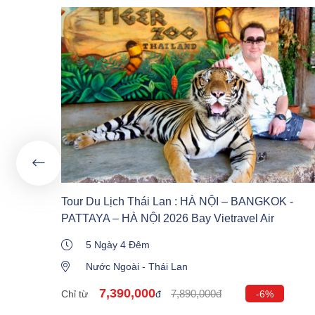
LỆ
Y -
%
Tour Du Lịch Thái Lan : HÀ NỘI – BANGKOK -
PATTAYA – HÀ NỘI 2026 Bay Vietravel Air
5 Ngày 4 Đêm
Nước Ngoài
-
Thái Lan
7,390,000
7,890,000đ
Chỉ từ
đ
-6%