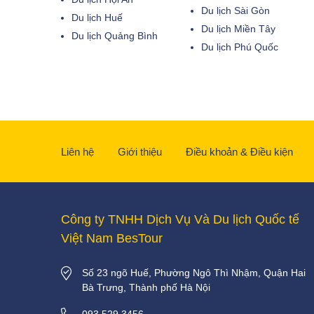
Du lịch Sài Gòn
Du lịch Huế
Du lịch Miền Tây
Du lịch Quảng Bình
Du lịch Phú Quốc
Liên hệ
Giới thiệu
Điều khoản & Điều kiện
Công ty TNHH Dịch Vụ Và Du lịch Quốc tế
Việt Nam BesTour
Số 23 ngõ Huế, Phường Ngô Thì Nhậm, Quận Hai
Bà Trưng, Thành phố Hà Nội
093 529 3456