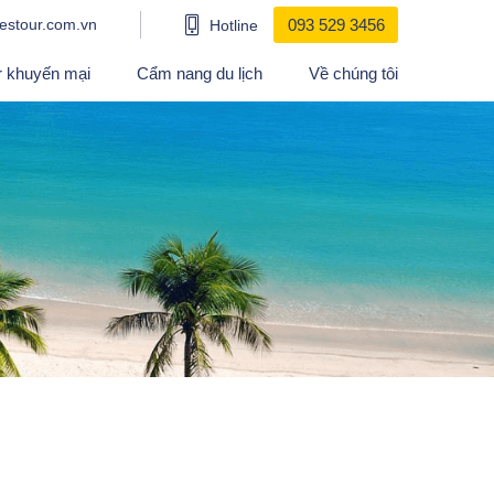
estour.com.vn
093 529 3456
Hotline
r khuyến mại
Cẩm nang du lịch
Về chúng tôi