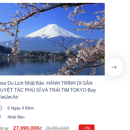
Tour Du
Hàng C
6 
Nư
Chỉ từ
our Du Lịch Nhật Bản: HÀNH TRÌNH DI SẢN
UYỆT TÁC PHÚ SĨ VÀ TRÁI TIM TOKYO Bay
ietJet Air
5 Ngày 4 Đêm
Nhật Bản
27,990,000
29,990,000đ
hỉ từ
đ
-7%