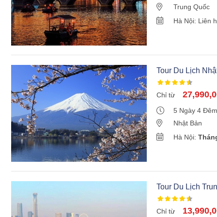
Trung Quốc
Hà Nội: Liên 
Tour Du Lịch N
VÀ TRÁI TIM TOK
27,990,
Chỉ từ
5 Ngày 4 Đê
Nhật Bản
Hà Nội:
Thán
Tour Du Lịch Tru
Trấn Bay HO Giá
13,990,
Chỉ từ