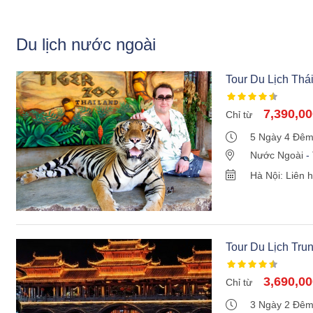
Du lịch nước ngoài
Tour Du Lịch Th
2026 Bay Vietrave
7,390,0
Chỉ từ
5 Ngày 4 Đê
Nước Ngoài
-
Hà Nội: Liên 
Tour Du Lịch Tr
Đi Đường Bộ
3,690,0
Chỉ từ
3 Ngày 2 Đê