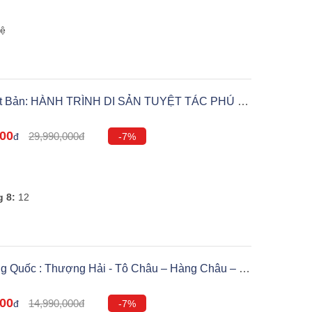
hệ
hật Bản: HÀNH TRÌNH DI SẢN TUYỆT TÁC PHÚ SĨ
YO Bay VietJet Air
000
29,990,000đ
đ
-7%
m
g 8:
12
ng Quốc : Thượng Hải - Tô Châu – Hàng Châu – Ô
 Rẻ
000
14,990,000đ
đ
-7%