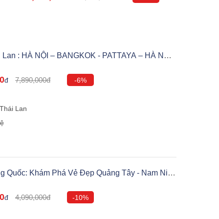
ái Lan : HÀ NỘI – BANGKOK - PATTAYA – HÀ NỘI
l Air
00
7,890,000đ
đ
-6%
m
Thái Lan
hệ
ung Quốc: Khám Phá Vẻ Đẹp Quảng Tây - Nam Ninh
00
4,090,000đ
đ
-10%
m