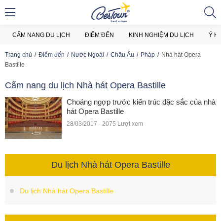
CẨM NANG DU LỊCH
ĐIỂM ĐẾN
KINH NGHIỆM DU LỊCH
Ý K
Trang chủ
Điểm đến
Nước Ngoài
Châu Âu
Pháp
Nhà hát Opera
Bastille
Cẩm nang du lịch Nhà hát Opera Bastille
Choáng ngợp trước kiến trúc đặc sắc của nhà
hát Opera Bastille
28/03/2017 - 2075 Lượt xem
Du lịch Nhà hát Opera Bastille
Du lịch Nhà hát Opera Bastille