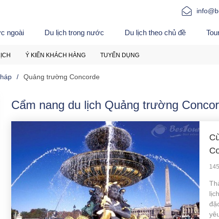
info@b
ớc ngoài
Du lịch trong nước
Du lịch theo chủ đề
Tou
LỊCH
Ý KIẾN KHÁCH HÀNG
TUYỂN DỤNG
háp
Quảng trường Concorde
Cẩm nang du lịch Quảng trường Conco
Cù
Co
145
Th
lịc
đặ
yêu