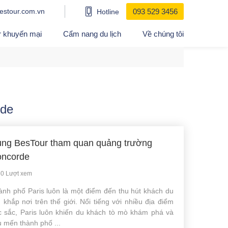
estour.com.vn
093 529 3456
Hotline
r khuyến mại
Cẩm nang du lịch
Về chúng tôi
rde
ng BesTour tham quan quảng trường
ncorde
0 Lượt xem
ành phố Paris luôn là một điểm đến thu hút khách du
h khắp nơi trên thế giới. Nổi tiếng với nhiều địa điểm
c sắc, Paris luôn khiến du khách tò mò khám phá và
 mến thành phố ...